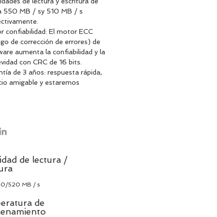
idades de lectura y escritura de
a 550 MB / sy 510 MB / s
ectivamente.
r confiabilidad: El motor ECC
go de corrección de errores) de
are aumenta la confiabilidad y la
vidad con CRC de 16 bits.
tía de 3 años: respuesta rápida,
icio amigable y estaremos
ntados de responder cualquier
unta que pueda tener.
idad de lectura /
tura
60/520 MB / s
eratura de
cenamiento