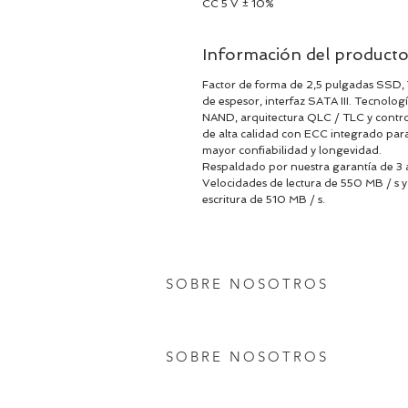
CC 5 V ± 10%
Información del product
Factor de forma de 2,5 pulgadas SSD,
de espesor, interfaz SATA III. Tecnolog
NAND, arquitectura QLC / TLC y contr
de alta calidad con ECC integrado par
mayor confiabilidad y longevidad.
Respaldado por nuestra garantía de 3 
Velocidades de lectura de 550 MB / s y
escritura de 510 MB / s.
SOBRE NOSOTROS
SOBRE NOSOTROS