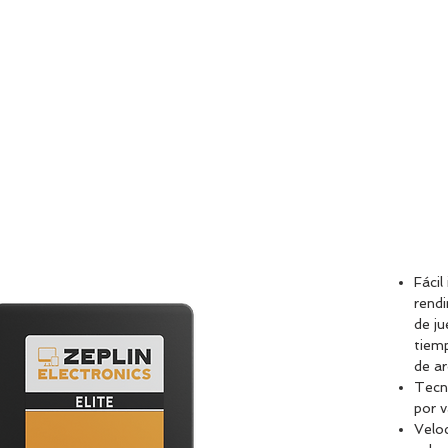
HOME
ABOU
Fácil
rend
de ju
tiemp
de ar
Tecn
por v
Veloc