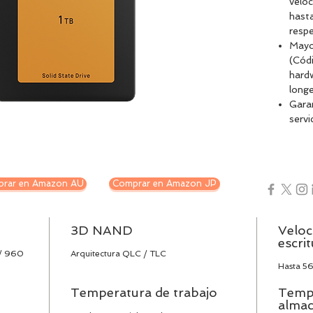
veloc
hast
resp
Mayo
(Códi
hardw
longe
Garan
serv
enca
preg
rar en Amazon AU
Comprar en Amazon JP
3D NAND
Veloc
escri
 / 960
Arquitectura QLC / TLC
Hasta 5
Temperatura de trabajo
Temp
alma