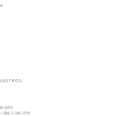
5C
OSOTROS
346-5059
: + 886-3-346-7059