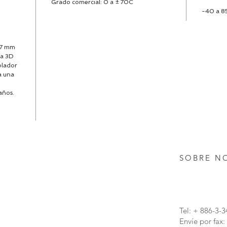
Grado comercial: 0 a ± 70C
-40 a 8
o
 7 mm
ía 3D
olador
a una
años.
SOBRE N
Tel: + 886-3-
Envíe por fax