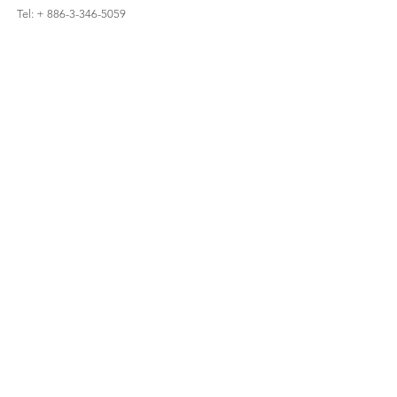
Tel: + 886-3-346-5059
Envíe por fax: + 886-3-346-7059
Número de servicio al cliente: 0800-041-000
Horario de servicio: de lunes a viernes de 9:00 a
18:00 (GMT + 8)
support@zeplinelectronics.com