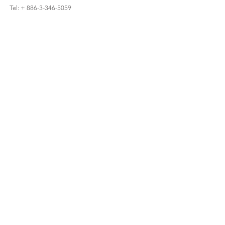
Tel: + 886-3-346-5059
Envíe por fax: + 886-3-346-7059
Número de servicio al cliente: 0800-041-000
Horario de servicio: de lunes a viernes de 9:00 a
18:00 (GMT + 8)
support@zeplinelectronics.com