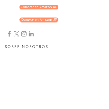
microcontrolador PCIe que le permite
transferir archivos mucho más rápido a
Comprar en Amazon AU
través de su conector USB 3.2 Gen 2x2.
La combinación de 3D NAND y ECC
Comprar en Amazon JP
integrado proporciona excelente
confiabilidad y asequibilidad al mejor
precio.
SOBRE NOSOTROS
SOBRE NOSOTROS
SOBRE NOSOTROS
Tel: + 886-3-346-5059
Envíe por fax: + 886-3-346-7059
Número de servicio al cliente: 0800-041-000
Horario de servicio: de lunes a viernes de 9:00 a